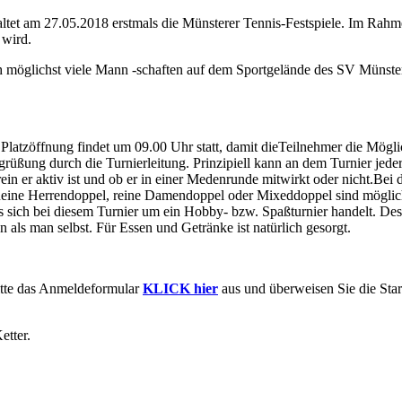
tet am 27.05.2018 erstmals die Münsterer Tennis-Festspiele. Im Rahmen
 wird.
ich möglichst viele Mann -schaften auf dem Sportgelände des SV Münste
latzöffnung findet um 09.00 Uhr statt, damit dieTeilnehmer die Mögli
rüßung durch die Turnierleitung. Prinzipiell kann an dem Turnier jeder
n er aktiv ist und ob er in einer Medenrunde mitwirkt oder nicht.Bei d
Reine Herrendoppel, reine Damendoppel oder Mixeddoppel sind möglich.
es sich bei diesem Turnier um ein Hobby- bzw. Spaßturnier handelt. Des
 als man selbst. Für Essen und Getränke ist natürlich gesorgt.
itte das Anmeldeformular
KLICK hier
aus und überweisen Sie die Sta
etter.