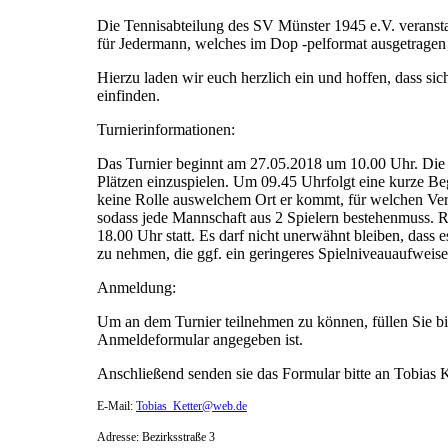
Die Tennisabteilung des SV Münster 1945 e.V. veranstal
für Jedermann, welches im Dop -pelformat ausgetragen
Hierzu laden wir euch herzlich ein und hoffen, dass s
einfinden.
Turnierinformationen:
Das Turnier beginnt am 27.05.2018 um 10.00 Uhr. Die P
Plätzen einzuspielen. Um 09.45 Uhrfolgt eine kurze Beg
keine Rolle auswelchem Ort er kommt, für welchen Verei
sodass jede Mannschaft aus 2 Spielern bestehenmuss. 
18.00 Uhr statt. Es darf nicht unerwähnt bleiben, dass 
zu nehmen, die ggf. ein geringeres Spielniveauaufweisen
Anmeldung:
Um an dem Turnier teilnehmen zu können, füllen Sie b
Anmeldeformular angegeben ist.
Anschließend senden sie das Formular bitte an Tobias K
E-Mail:
Tobias_Ketter@web.de
Adresse: Bezirksstraße 3