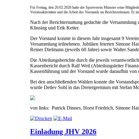
Für Freitag, den 20.02.2026 hatte der Sportverein Münster seine Mitglied
Vereinsaktivitäten und die Arbeit des Vorstands im Berichtszeitraum. E
Nach der Berichterstattung gedachte die Versammlung 
Klinsing und Erik Ketter.
Der Vorstand konnte in diesem Jahr insgesamt 9 Vereinsm
Versammlung teilnehmen. Jubiläen feierten Simone Haib
Reiner Dielmann (jeweils 60 Jahre) sowie Walter Sandne
Die Abteilungsberichte durch die jeweils verantwortli
Kassenbericht durch Ralf Weil (Abteilungsleiter Fin
Kassenführung und der Vorstand wurde daraufhin von d
Bei den anschließenden Wahlen konnte die Vorstandsposi
wurde Detlev Sohl in das Dreiergremium mit Stefan Mo
von links: Patrick Dinnes, Horst Friedrich, Simone Ha
Einladung JHV 2026