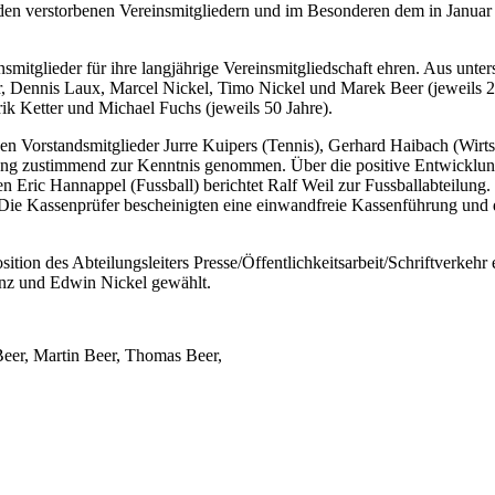
den verstorbenen Vereinsmitgliedern und im Besonderen dem in Januar
mitglieder für ihre langjährige Vereinsmitgliedschaft ehren. Aus unter
, Dennis Laux, Marcel Nickel, Timo Nickel und Marek Beer (jeweils 25 
ik Ketter und Michael Fuchs (jeweils 50 Jahre).
hen Vorstandsmitglieder Jurre Kuipers (Tennis), Gerhard Haibach (Wirt
ng zustimmend zur Kenntnis genommen. Über die positive Entwicklung i
en Eric Hannappel (Fussball) berichtet Ralf Weil zur Fussballabteilun
e Kassenprüfer bescheinigten eine einwandfreie Kassenführung und 
tion des Abteilungsleiters Presse/Öffentlichkeitsarbeit/Schriftverkehr 
nz und Edwin Nickel gewählt.
Beer, Martin Beer, Thomas Beer,