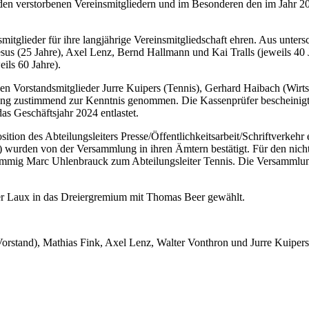
den verstorbenen Vereinsmitgliedern und im Besonderen den im Jahr 2
itglieder für ihre langjährige Vereinsmitgliedschaft ehren. Aus unters
sus (25 Jahre), Axel Lenz, Bernd Hallmann und Kai Tralls (jeweils 40 
ils 60 Jahre).
hen Vorstandsmitglieder Jurre Kuipers (Tennis), Gerhard Haibach (Wirt
ung zustimmend zur Kenntnis genommen. Die Kassenprüfer bescheinigt
s Geschäftsjahr 2024 entlastet.
ion des Abteilungsleiters Presse/Öffentlichkeitsarbeit/Schriftverkehr 
 wurden von der Versammlung in ihren Ämtern bestätigt. Für den nicht
mmig Marc Uhlenbrauck zum Abteilungsleiter Tennis. Die Versammlung b
er Laux in das Dreiergremium mit Thomas Beer gewählt.
rstand), Mathias Fink, Axel Lenz, Walter Vonthron und Jurre Kuipers