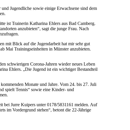
er und Jugendliche sowie einige Erwachsene sind dem
en.
itte ist Trainerin Katharina Ehlers aus Bad Camberg.
tandorten anzubieten“, sagt die junge Frau. Nach
nzufragen.
en mit Blick auf die Jugendarbeit hat mir sehr gut
, ab Mai Trainingseinheiten in Münster anzubieten.
h den schwierigen Corona-Jahren wieder neues Leben
ina Ehlers. „Die Jugend ist ein wichtiger Bestandteil
die kommenden Monate und Jahre. Vom 24. bis 27. Juli
d spielt Tennis“ sowie eine Kinder- und
hmen.
eit bei Jurre Kuipers unter 0178/5831161 melden. Auf
tets im Vordergrund stehen“, betont die 22-Jährige