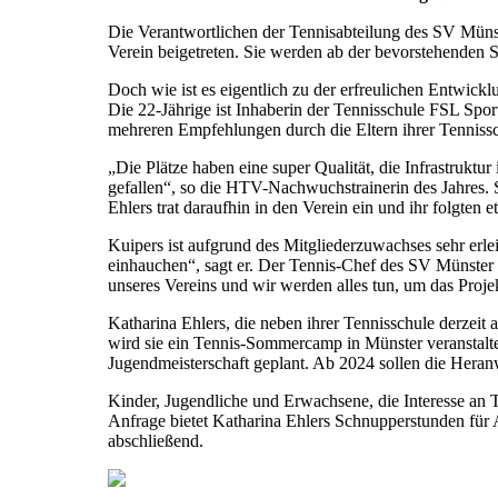
Die Verantwortlichen der Tennisabteilung des SV Müns
Verein beigetreten. Sie werden ab der bevorstehenden S
Doch wie ist es eigentlich zu der erfreulichen Entwick
Die 22-Jährige ist Inhaberin der Tennisschule FSL Spor
mehreren Empfehlungen durch die Eltern ihrer Tenniss
„Die Plätze haben eine super Qualität, die Infrastruktu
gefallen“, so die HTV-Nachwuchstrainerin des Jahres. Sc
Ehlers trat daraufhin in den Verein ein und ihr folgten et
Kuipers ist aufgrund des Mitgliederzuwachses sehr erl
einhauchen“, sagt er. Der Tennis-Chef des SV Münster b
unseres Vereins und wir werden alles tun, um das Projekt
Katharina Ehlers, die neben ihrer Tennisschule derzeit
wird sie ein Tennis-Sommercamp in Münster veranstalt
Jugendmeisterschaft geplant. Ab 2024 sollen die Hera
Kinder, Jugendliche und Erwachsene, die Interesse an T
Anfrage bietet Katharina Ehlers Schnupperstunden für A
abschließend.