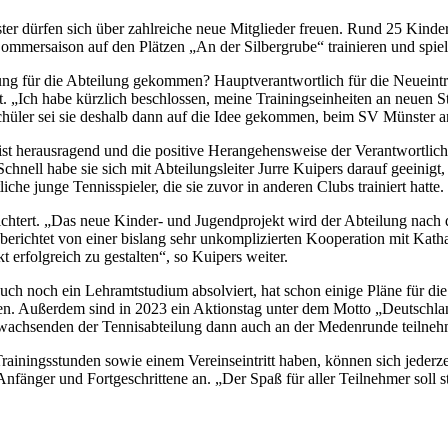
ter dürfen sich über zahlreiche neue Mitglieder freuen. Rund 25 Kind
ommersaison auf den Plätzen „An der Silbergrube“ trainieren und spiel
lung für die Abteilung gekommen? Hauptverantwortlich für die Neueintr
t. „Ich habe kürzlich beschlossen, meine Trainingseinheiten an neuen S
chüler sei sie deshalb dann auf die Idee gekommen, beim SV Münster a
r ist herausragend und die positive Herangehensweise der Verantwortlich
hnell habe sie sich mit Abteilungsleiter Jurre Kuipers darauf geeinigt
liche junge Tennisspieler, die sie zuvor in anderen Clubs trainiert hatte.
eichtert. „Das neue Kinder- und Jugendprojekt wird der Abteilung nac
erichtet von einer bislang sehr unkomplizierten Kooperation mit Kathar
 erfolgreich zu gestalten“, so Kuipers weiter.
 auch noch ein Lehramtstudium absolviert, hat schon einige Pläne für 
en. Außerdem sind in 2023 ein Aktionstag unter dem Motto „Deutschlan
nwachsenden der Tennisabteilung dann auch an der Medenrunde teilne
rainingsstunden sowie einem Vereinseintritt haben, können sich jederz
nfänger und Fortgeschrittene an. „Der Spaß für aller Teilnehmer soll s