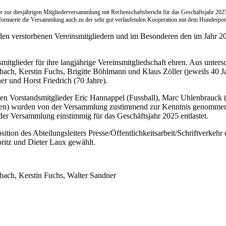
er zur diesjährigen Mitgliederversammlung mit Rechenschaftsbericht für das Geschäftsjahr 2025
r informierte die Versammlung auch zu der sehr gut verlaufenden Kooperation mit dem Hundesp
den verstorbenen Vereinsmitgliedern und im Besonderen den im Jahr 20
itglieder für ihre langjährige Vereinsmitgliedschaft ehren. Aus unters
ach, Kerstin Fuchs, Brigitte Böhlmann und Klaus Zöller (jeweils 40 Ja
r und Horst Friedrich (70 Jahre).
chen Vorstandsmitglieder Eric Hannappel (Fussball), Marc Uhlenbrauck 
anzen) wurden von der Versammlung zustimmend zur Kenntnis genommen.
er Versammlung einstimmig für das Geschäftsjahr 2025 entlastet.
tion des Abteilungsleiters Presse/Öffentlichkeitsarbeit/Schriftverkehr 
ritz und Dieter Laux gewählt.
ibach, Kerstin Fuchs, Walter Sandner