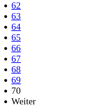
62
63
64
65
66
67
68
69
70
Weiter