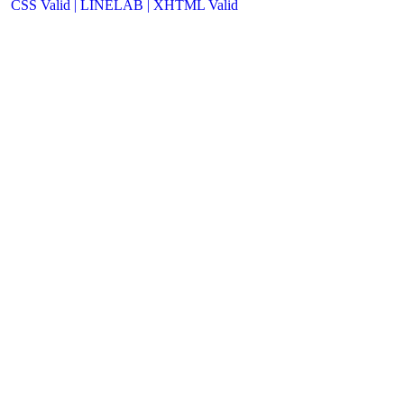
CSS Valid |
LINELAB |
XHTML Valid