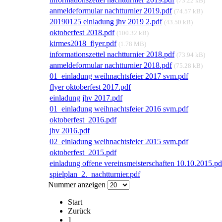
(73.22 kB)
anmeldeformular nachtturnier 2019.pdf
(74.57 kB)
20190125 einladung jhv 2019 2.pdf
(43.50 kB)
oktoberfest 2018.pdf
(100.32 kB)
kirmes2018_flyer.pdf
(1.78 MB)
informationszettel nachtturnier 2018.pdf
(73.94 kB)
anmeldeformular nachtturnier 2018.pdf
(75.28 kB)
01_einladung weihnachtsfeier 2017 svm.pdf
flyer oktoberfest 2017.pdf
einladung jhv 2017.pdf
01_einladung weihnachtsfeier 2016 svm.pdf
oktoberfest_2016.pdf
jhv 2016.pdf
02_einladung weihnachtsfeier 2015 svm.pdf
oktoberfest_2015.pdf
einladung offene vereinsmeisterschaften 10.10.2015.pd
spielplan_2._nachtturnier.pdf
Nummer anzeigen
Start
Zurück
1