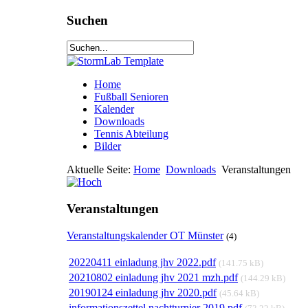
Suchen
Home
Fußball Senioren
Kalender
Downloads
Tennis Abteilung
Bilder
Aktuelle Seite:
Home
Downloads
Veranstaltungen
Veranstaltungen
Veranstaltungskalender OT Münster
(4)
20220411 einladung jhv 2022.pdf
(141.75 kB)
20210802 einladung jhv 2021 mzh.pdf
(144.29 kB)
20190124 einladung jhv 2020.pdf
(45.64 kB)
informationszettel nachtturnier 2019.pdf