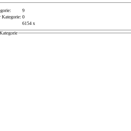
gorie:
9
r Kategorie:
0
6154 x
 Kategorie